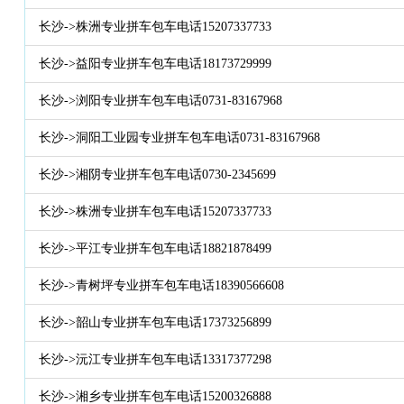
长沙->株洲专业拼车包车电话15207337733
长沙->益阳专业拼车包车电话18173729999
长沙->浏阳专业拼车包车电话0731-83167968
长沙->洞阳工业园专业拼车包车电话0731-83167968
长沙->湘阴专业拼车包车电话0730-2345699
长沙->株洲专业拼车包车电话15207337733
长沙->平江专业拼车包车电话18821878499
长沙->青树坪专业拼车包车电话18390566608
长沙->韶山专业拼车包车电话17373256899
长沙->沅江专业拼车包车电话13317377298
长沙->湘乡专业拼车包车电话15200326888