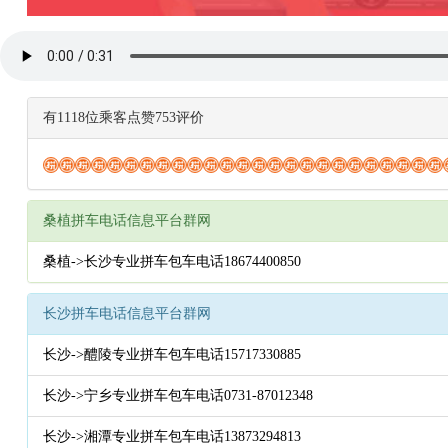
有1118位乘客点赞753评价
桑植拼车电话信息平台群网
桑植->长沙专业拼车包车电话18674400850
长沙拼车电话信息平台群网
长沙->醴陵专业拼车包车电话15717330885
长沙->宁乡专业拼车包车电话0731-87012348
长沙->湘潭专业拼车包车电话13873294813