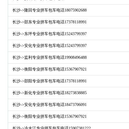
长沙->隆回专业拼车包车电话18075902688
长沙->邵东专业拼车包车电话17378118991
长沙->东坪专业拼车包车电话15243799397
长沙->安化专业拼车包车电话15243799397
长沙->监利专业拼车包车电话19908496488
长沙->衡阳专业拼车包车电话15367907921
长沙->邵阳专业拼车包车电话17378118991
长沙->新化专业拼车包车电话18273838885
长沙->安化专业拼车包车电话18473706091
长沙->衡阳专业拼车包车电话15367907921
长沙->冷水江专业拼车包车电话15907381222