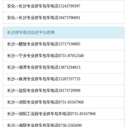
安化->长沙专业拼车包车电话15243799397
安化->长沙专业拼车包车电话18473706091
长沙拼车电话信息平台群网
长沙->醴陵专业拼车包车电话15717330885
长沙->宁乡专业拼车包车电话0731-87012348
长沙->湘潭专业拼车包车电话13873294813
长沙->株洲专业拼车包车电话15207337733
长沙->益阳专业拼车包车电话18173729999
长沙->浏阳专业拼车包车电话0731-83167968
长沙->洞阳工业园专业拼车包车电话0731-83167968
长沙->湘阴专业拼车包车电话0730-2345699