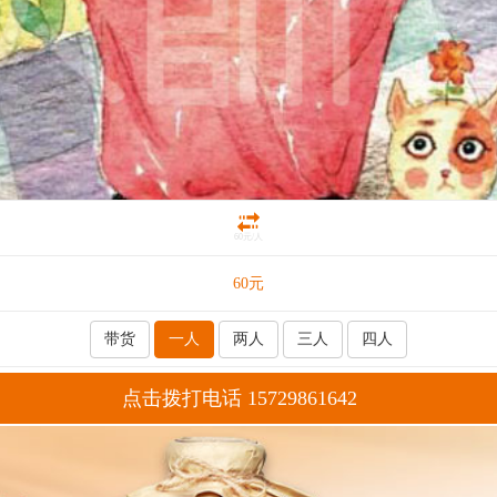
60元/人
60
元
带货
一人
两人
三人
四人
点击拨打电话 15729861642