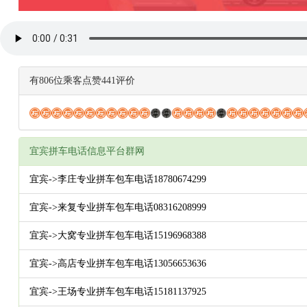
有806位乘客点赞441评价
宜宾拼车电话信息平台群网
宜宾->李庄专业拼车包车电话18780674299
宜宾->来复专业拼车包车电话08316208999
宜宾->大窝专业拼车包车电话15196968388
宜宾->高店专业拼车包车电话13056653636
宜宾->王场专业拼车包车电话15181137925