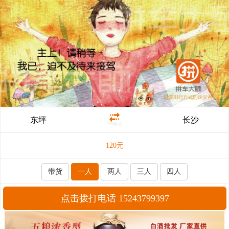
东坪
长沙
120元/人
120
元
带货
一人
两人
三人
四人
点击拨打电话 15243799397