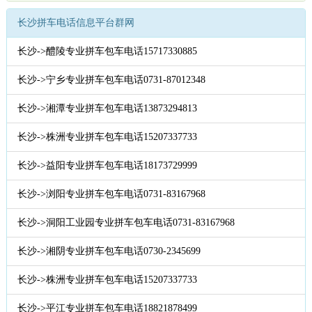
长沙拼车电话信息平台群网
长沙->醴陵专业拼车包车电话15717330885
长沙->宁乡专业拼车包车电话0731-87012348
长沙->湘潭专业拼车包车电话13873294813
长沙->株洲专业拼车包车电话15207337733
长沙->益阳专业拼车包车电话18173729999
长沙->浏阳专业拼车包车电话0731-83167968
长沙->洞阳工业园专业拼车包车电话0731-83167968
长沙->湘阴专业拼车包车电话0730-2345699
长沙->株洲专业拼车包车电话15207337733
长沙->平江专业拼车包车电话18821878499