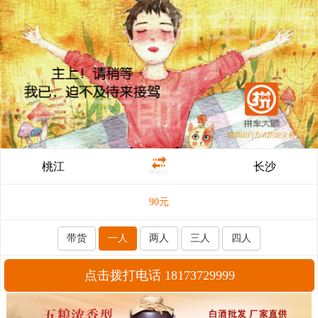
桃江
长沙
90元/人
90
元
带货
一人
两人
三人
四人
点击拨打电话 18173729999