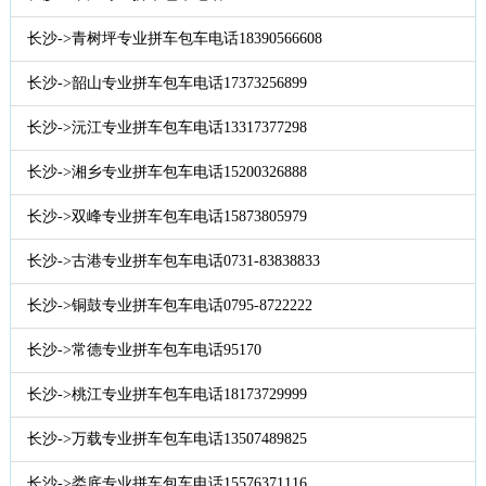
长沙->青树坪专业拼车包车电话18390566608
长沙->韶山专业拼车包车电话17373256899
长沙->沅江专业拼车包车电话13317377298
长沙->湘乡专业拼车包车电话15200326888
长沙->双峰专业拼车包车电话15873805979
长沙->古港专业拼车包车电话0731-83838833
长沙->铜鼓专业拼车包车电话0795-8722222
长沙->常德专业拼车包车电话95170
长沙->桃江专业拼车包车电话18173729999
长沙->万载专业拼车包车电话13507489825
长沙->娄底专业拼车包车电话15576371116