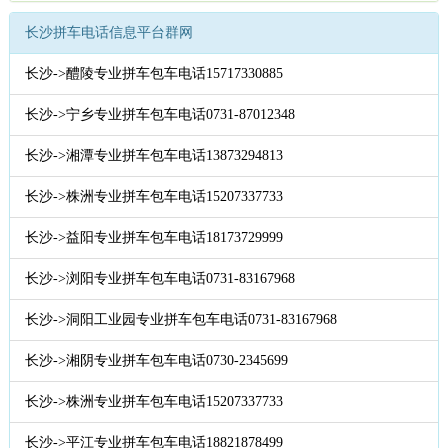
长沙拼车电话信息平台群网
长沙->醴陵专业拼车包车电话15717330885
长沙->宁乡专业拼车包车电话0731-87012348
长沙->湘潭专业拼车包车电话13873294813
长沙->株洲专业拼车包车电话15207337733
长沙->益阳专业拼车包车电话18173729999
长沙->浏阳专业拼车包车电话0731-83167968
长沙->洞阳工业园专业拼车包车电话0731-83167968
长沙->湘阴专业拼车包车电话0730-2345699
长沙->株洲专业拼车包车电话15207337733
长沙->平江专业拼车包车电话18821878499