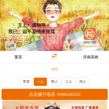
莱芜
济南高铁
50元/人
50
元
带货
一人
两人
三人
四人
点击拨打电话 19906345533