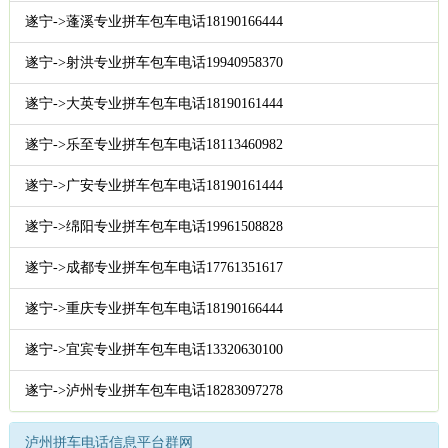
遂宁->蓬溪专业拼车包车电话18190166444
遂宁->射洪专业拼车包车电话19940958370
遂宁->大英专业拼车包车电话18190161444
遂宁->乐至专业拼车包车电话18113460982
遂宁->广安专业拼车包车电话18190161444
遂宁->绵阳专业拼车包车电话19961508828
遂宁->成都专业拼车包车电话17761351617
遂宁->重庆专业拼车包车电话18190166444
遂宁->宜宾专业拼车包车电话13320630100
遂宁->泸州专业拼车包车电话18283097278
泸州拼车电话信息平台群网