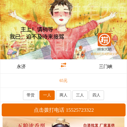
永济
三门峡
65元/人
65
元
带货
一人
两人
三人
四人
点击拨打电话 15525723322