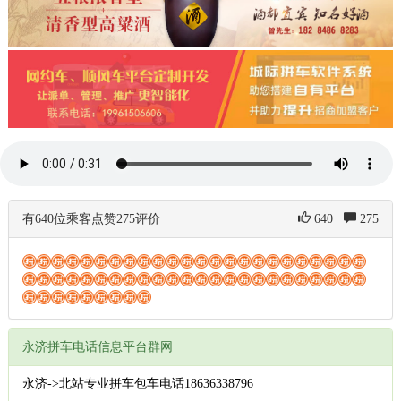
有640位乘客点赞275评价
640
275
永济拼车电话信息平台群网
永济->北站专业拼车包车电话18636338796