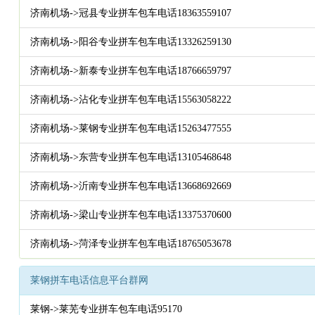
济南机场->冠县专业拼车包车电话18363559107
济南机场->阳谷专业拼车包车电话13326259130
济南机场->新泰专业拼车包车电话18766659797
济南机场->沾化专业拼车包车电话15563058222
济南机场->莱钢专业拼车包车电话15263477555
济南机场->东营专业拼车包车电话13105468648
济南机场->沂南专业拼车包车电话13668692669
济南机场->梁山专业拼车包车电话13375370600
济南机场->菏泽专业拼车包车电话18765053678
莱钢拼车电话信息平台群网
莱钢->莱芜专业拼车包车电话95170