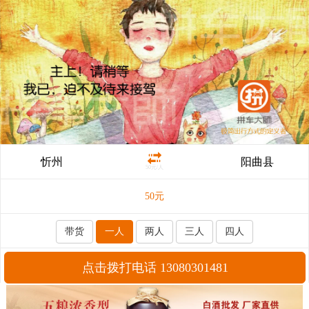
忻州
阳曲县
50元/人
50
元
带货
一人
两人
三人
四人
点击拨打电话 13080301481