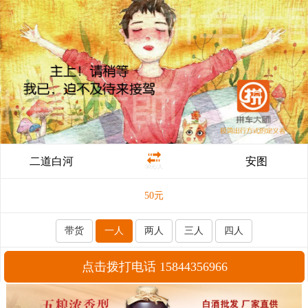
二道白河
安图
50元/人
50
元
带货
一人
两人
三人
四人
点击拨打电话 15844356966