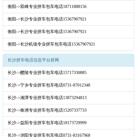
衡阳->双峰专业拼车包车电话18711888156
衡阳->长沙专业拼车包车电话15367907921
衡阳->长沙专业拼车包车电话15367907921
衡阳->长沙机场专业拼车包车电话15367907921
长沙拼车电话信息平台群网
长沙->醴陵专业拼车包车电话15717330885
长沙->宁乡专业拼车包车电话0731-87012348
长沙->湘潭专业拼车包车电话13873294813
长沙->株洲专业拼车包车电话15207337733
长沙->益阳专业拼车包车电话18173729999
长沙->浏阳专业拼车包车电话0731-83167968