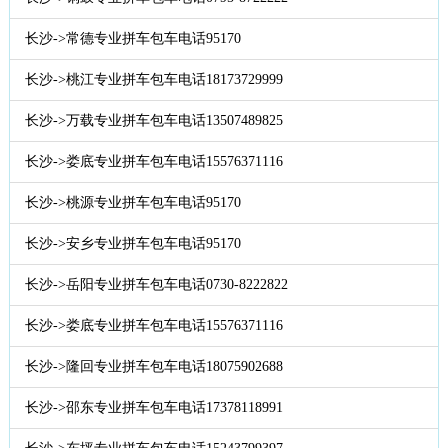
长沙->常德专业拼车包车电话95170
长沙->桃江专业拼车包车电话18173729999
长沙->万载专业拼车包车电话13507489825
长沙->娄底专业拼车包车电话15576371116
长沙->桃源专业拼车包车电话95170
长沙->安乡专业拼车包车电话95170
长沙->岳阳专业拼车包车电话0730-8222822
长沙->娄底专业拼车包车电话15576371116
长沙->隆回专业拼车包车电话18075902688
长沙->邵东专业拼车包车电话17378118991