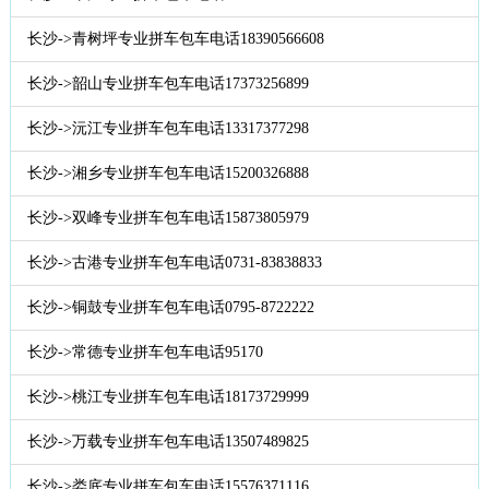
长沙->青树坪专业拼车包车电话18390566608
长沙->韶山专业拼车包车电话17373256899
长沙->沅江专业拼车包车电话13317377298
长沙->湘乡专业拼车包车电话15200326888
长沙->双峰专业拼车包车电话15873805979
长沙->古港专业拼车包车电话0731-83838833
长沙->铜鼓专业拼车包车电话0795-8722222
长沙->常德专业拼车包车电话95170
长沙->桃江专业拼车包车电话18173729999
长沙->万载专业拼车包车电话13507489825
长沙->娄底专业拼车包车电话15576371116