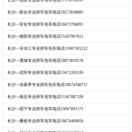
长沙->邵阳专业拼车包车电话17378118991
长沙->新化专业拼车包车电话18273838885
长沙->安化专业拼车包车电话18473706091
长沙->衡阳专业拼车包车电话15367907921
长沙->冷水江专业拼车包车电话15907381222
长沙->通城专业拼车包车电话18873018578
长沙->武冈专业拼车包车电话15672203330
长沙->张家界专业拼车包车电话18674340731
长沙->南岳专业拼车包车电话15367887328
长沙->绥宁专业拼车包车电话19967891171
长沙->桑植专业拼车包车电话18674400850