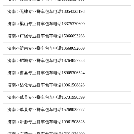
济南->无棣专业拼车包车电话18054323198
济南->梁山专业拼车包车电话13375370600
济南->广饶专业拼车包车电话15066093263
济南->沂南专业拼车包车电话13668692669
济南->肥城专业拼车包车电话18764857788
济南->曹县专业拼车包车电话18905306524
济南->沾化专业拼车包车电话19961508828
济南->威县专业拼车包车电话15731990399
济南->单县专业拼车包车电话15269025777
济南->沂源专业拼车包车电话19961508828