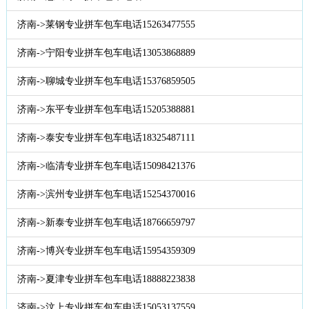
济南->莱钢专业拼车包车电话15263477555
济南->宁阳专业拼车包车电话13053868889
济南->聊城专业拼车包车电话15376859505
济南->东平专业拼车包车电话15205388881
济南->泰安专业拼车包车电话18325487111
济南->临清专业拼车包车电话15098421376
济南->滨州专业拼车包车电话15254370016
济南->新泰专业拼车包车电话18766659797
济南->博兴专业拼车包车电话15954359309
济南->夏津专业拼车包车电话18888223838
济南->汶上专业拼车包车电话15053137559