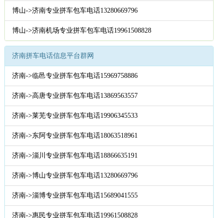
博山->济南专业拼车包车电话13280669796
博山->济南机场专业拼车包车电话19961508828
济南拼车电话信息平台群网
济南->临邑专业拼车包车电话15969758886
济南->高唐专业拼车包车电话13869563557
济南->莱芜专业拼车包车电话19906345533
济南->东阿专业拼车包车电话18063518961
济南->淄川专业拼车包车电话18866635191
济南->博山专业拼车包车电话13280669796
济南->淄博专业拼车包车电话15689041555
济南->惠民专业拼车包车电话19961508828