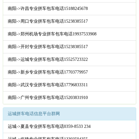
南阳->许昌专业拼车包车电话15188245678
南阳->周口专业拼车包车电话15238385517
南阳->郑州机场专业拼车包车电话19937533908
南阳->开封专业拼车包车电话15238385517
南阳->运城专业拼车包车电话15525723322
南阳->新乡专业拼车包车电话17703779957
南阳->武汉专业拼车包车电话17796833311
南阳->广州专业拼车包车电话15203831910
运城拼车电话信息平台群网
运城->夏县专业拼车包车电话0359-8533 234