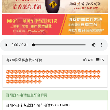
有430位乘客点赞65评价
430
65
邵阳拼车电话信息平台群网
邵阳->邵东专业拼车包车电话15307392889