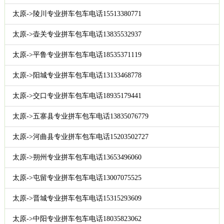
太原->陵川专业拼车包车电话15513380771
太原->壶关专业拼车包车电话13835532937
太原->平鲁专业拼车包车电话18535371119
太原->阳城专业拼车包车电话13133468778
太原->交口专业拼车包车电话18935179441
太原->五寨县专业拼车包车电话13835076779
太原->河曲县专业拼车包车电话15203502727
太原->朔州专业拼车包车电话13653496060
太原->屯留专业拼车包车电话13007075525
太原->晋城专业拼车包车电话15315293609
太原->中阳专业拼车包车电话18035823062