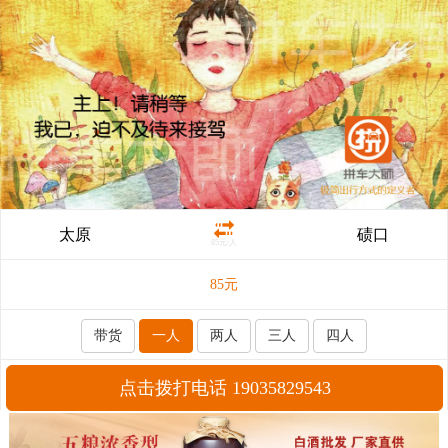
太原
碛口
85元/人
85
元
带货
一人
两人
三人
四人
点击拨打电话 19035829543