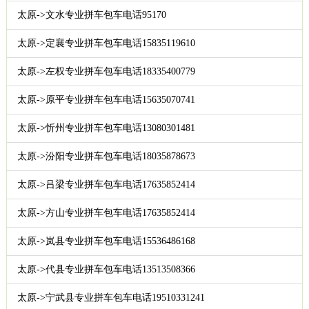
太原->文水专业拼车包车电话95170
太原->定襄专业拼车包车电话15835119610
太原->左权专业拼车包车电话18335400779
太原->原平专业拼车包车电话15635070741
太原->忻州专业拼车包车电话13080301481
太原->汾阳专业拼车包车电话18035878673
太原->吕梁专业拼车包车电话17635852414
太原->方山专业拼车包车电话17635852414
太原->岚县专业拼车包车电话15536486168
太原->代县专业拼车包车电话13513508366
太原->宁武县专业拼车包车电话19510331241