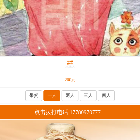
200元/人
200
元
带货
一人
两人
三人
四人
点击拨打电话 17780970777