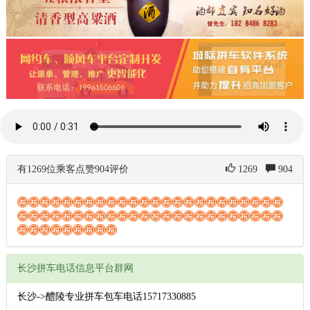
有1269位乘客点赞904评价
1269
904
长沙拼车电话信息平台群网
长沙->醴陵专业拼车包车电话15717330885