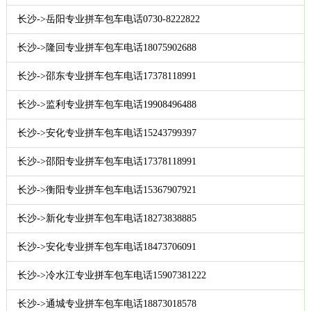
长沙->岳阳专业拼车包车电话0730-8222822
长沙->隆回专业拼车包车电话18075902688
长沙->邵东专业拼车包车电话17378118991
长沙->监利专业拼车包车电话19908496488
长沙->安化专业拼车包车电话15243799397
长沙->邵阳专业拼车包车电话17378118991
长沙->衡阳专业拼车包车电话15367907921
长沙->新化专业拼车包车电话18273838885
长沙->安化专业拼车包车电话18473706091
长沙->冷水江专业拼车包车电话15907381222
长沙->通城专业拼车包车电话18873018578