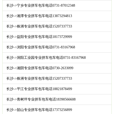
长沙->宁乡专业拼车包车电话0731-87012348
长沙->湘潭专业拼车包车电话13873294813
长沙->株洲专业拼车包车电话15207337733
长沙->益阳专业拼车包车电话18173729999
长沙->浏阳专业拼车包车电话0731-83167968
长沙->洞阳工业园专业拼车包车电话0731-83167968
长沙->湘阴专业拼车包车电话0730-2633099
长沙->株洲专业拼车包车电话15207337733
长沙->平江专业拼车包车电话18821878499
长沙->青树坪专业拼车包车电话18390566608
长沙->韶山专业拼车包车电话17373256899