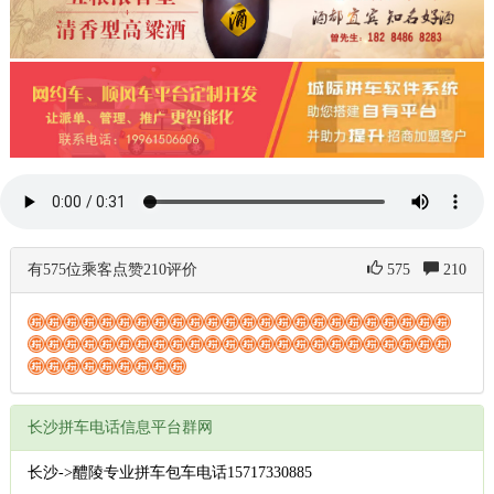
有575位乘客点赞210评价
575
210
长沙拼车电话信息平台群网
长沙->醴陵专业拼车包车电话15717330885