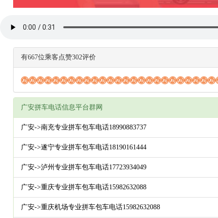
有667位乘客点赞302评价
广安拼车电话信息平台群网
广安->南充专业拼车包车电话18990883737
广安->遂宁专业拼车包车电话18190161444
广安->泸州专业拼车包车电话17723934049
广安->重庆专业拼车包车电话15982632088
广安->重庆机场专业拼车包车电话15982632088