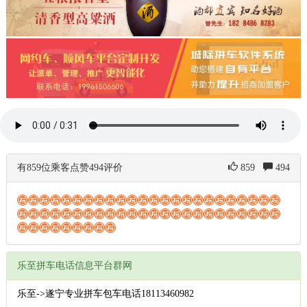
有859位乘客点赞494评价
859
494
乐至拼车电话信息平台群网
乐至->遂宁专业拼车包车电话18113460982