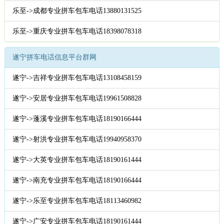
乐至->成都专业拼车包车电话13880131525
乐至->重庆专业拼车包车电话18398078318
遂宁拼车电话信息平台群网
遂宁->吉祥专业拼车包车电话13108458159
遂宁->安居专业拼车包车电话19961508828
遂宁->蓬溪专业拼车包车电话18190166444
遂宁->射洪专业拼车包车电话19940958370
遂宁->大英专业拼车包车电话18190161444
遂宁->南充专业拼车包车电话18190166444
遂宁->乐至专业拼车包车电话18113460982
遂宁->广安专业拼车包车电话18190161444