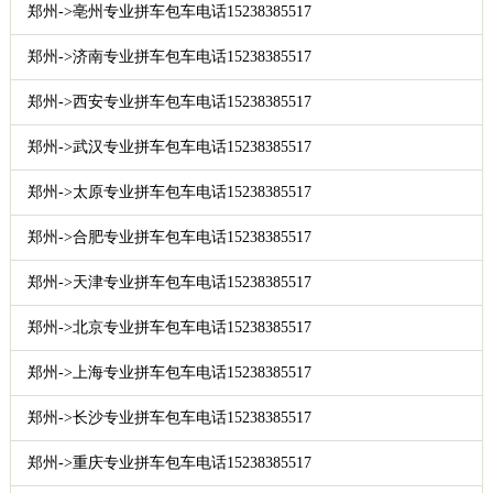
郑州->亳州专业拼车包车电话15238385517
郑州->济南专业拼车包车电话15238385517
郑州->西安专业拼车包车电话15238385517
郑州->武汉专业拼车包车电话15238385517
郑州->太原专业拼车包车电话15238385517
郑州->合肥专业拼车包车电话15238385517
郑州->天津专业拼车包车电话15238385517
郑州->北京专业拼车包车电话15238385517
郑州->上海专业拼车包车电话15238385517
郑州->长沙专业拼车包车电话15238385517
郑州->重庆专业拼车包车电话15238385517