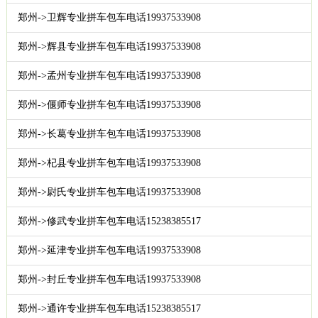
郑州->卫辉专业拼车包车电话19937533908
郑州->辉县专业拼车包车电话19937533908
郑州->孟州专业拼车包车电话19937533908
郑州->偃师专业拼车包车电话19937533908
郑州->长葛专业拼车包车电话19937533908
郑州->杞县专业拼车包车电话19937533908
郑州->尉氏专业拼车包车电话19937533908
郑州->修武专业拼车包车电话15238385517
郑州->延津专业拼车包车电话19937533908
郑州->封丘专业拼车包车电话19937533908
郑州->通许专业拼车包车电话15238385517