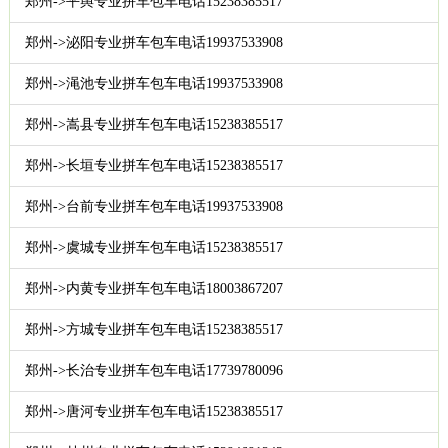
郑州->平舆专业拼车包车电话15238385517
郑州->泌阳专业拼车包车电话19937533908
郑州->渑池专业拼车包车电话19937533908
郑州->嵩县专业拼车包车电话15238385517
郑州->长垣专业拼车包车电话15238385517
郑州->台前专业拼车包车电话19937533908
郑州->虞城专业拼车包车电话15238385517
郑州->内黄专业拼车包车电话18003867207
郑州->方城专业拼车包车电话15238385517
郑州->长治专业拼车包车电话17739780096
郑州->唐河专业拼车包车电话15238385517