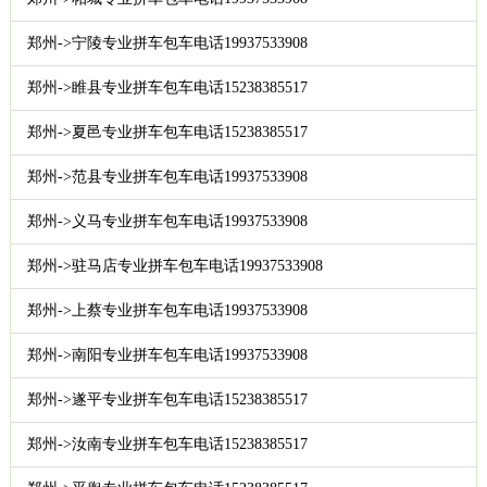
郑州->宁陵专业拼车包车电话19937533908
郑州->睢县专业拼车包车电话15238385517
郑州->夏邑专业拼车包车电话15238385517
郑州->范县专业拼车包车电话19937533908
郑州->义马专业拼车包车电话19937533908
郑州->驻马店专业拼车包车电话19937533908
郑州->上蔡专业拼车包车电话19937533908
郑州->南阳专业拼车包车电话19937533908
郑州->遂平专业拼车包车电话15238385517
郑州->汝南专业拼车包车电话15238385517