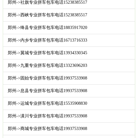
郑州->社旗专业拼车包车电话15238385517
郑州->西峡专业拼车包车电话15238385517
郑州->绛县专业拼车包车电话18835917020
郑州->内乡专业拼车包车电话16713716333
郑州->翼城专业拼车包车电话13934330345
郑州->九重专业拼车包车电话13323696203
郑州->固始专业拼车包车电话19937533908
郑州->息县专业拼车包车电话19937533908
郑州->运城专业拼车包车电话15535908830
郑州->潢川专业拼车包车电话19937533908
郑州->商城专业拼车包车电话19937533908