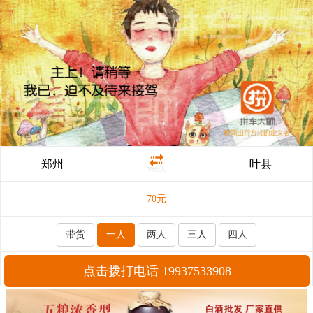
郑州
叶县
70元/人
70
元
带货
一人
两人
三人
四人
点击拨打电话 19937533908