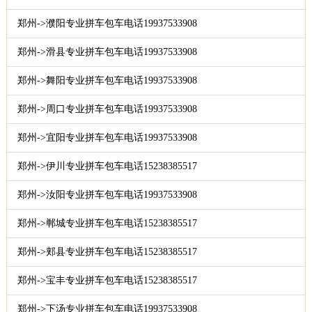
郑州->濮阳专业拼车包车电话19937533908
郑州->滑县专业拼车包车电话19937533908
郑州->舞阳专业拼车包车电话19937533908
郑州->周口专业拼车包车电话19937533908
郑州->宜阳专业拼车包车电话19937533908
郑州->伊川专业拼车包车电话15238385517
郑州->汝阳专业拼车包车电话19937533908
郑州->郸城专业拼车包车电话15238385517
郑州->郏县专业拼车包车电话15238385517
郑州->宝丰专业拼车包车电话15238385517
郑州->下汤专业拼车包车电话19937533908