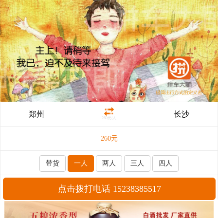
郑州
长沙
260元/人
260
元
带货
一人
两人
三人
四人
点击拨打电话 15238385517