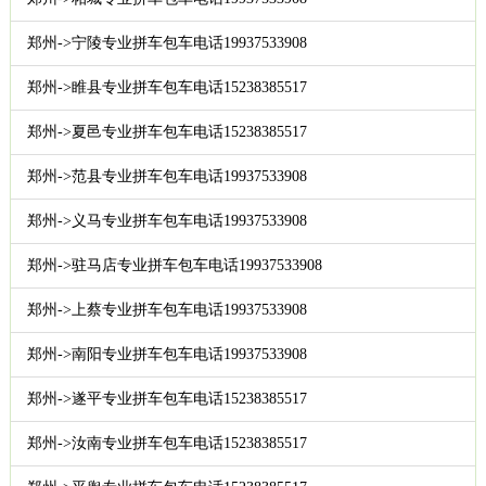
郑州->宁陵专业拼车包车电话19937533908
郑州->睢县专业拼车包车电话15238385517
郑州->夏邑专业拼车包车电话15238385517
郑州->范县专业拼车包车电话19937533908
郑州->义马专业拼车包车电话19937533908
郑州->驻马店专业拼车包车电话19937533908
郑州->上蔡专业拼车包车电话19937533908
郑州->南阳专业拼车包车电话19937533908
郑州->遂平专业拼车包车电话15238385517
郑州->汝南专业拼车包车电话15238385517