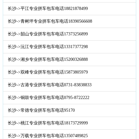
长沙->平江专业拼车包车电话18821878499
长沙->青树坪专业拼车包车电话18390566608
长沙->韶山专业拼车包车电话17373256899
长沙->沅江专业拼车包车电话13317377298
长沙->湘乡专业拼车包车电话15200326888
长沙->双峰专业拼车包车电话15873805979
长沙->古港专业拼车包车电话0731-83838833
长沙->铜鼓专业拼车包车电话0795-8722222
长沙->常德专业拼车包车电话95170
长沙->桃江专业拼车包车电话18173729999
长沙->万载专业拼车包车电话13507489825