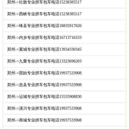
郑州->社旗专业拼车包车电话15238385517
郑州->西峡专业拼车包车电话15238385517
郑州->绛县专业拼车包车电话18835917020
郑州->内乡专业拼车包车电话16713716333
郑州->翼城专业拼车包车电话13934330345
郑州->九重专业拼车包车电话13323696203
郑州->固始专业拼车包车电话19937533908
郑州->息县专业拼车包车电话19937533908
郑州->运城专业拼车包车电话15535908830
郑州->潢川专业拼车包车电话19937533908
郑州->商城专业拼车包车电话19937533908