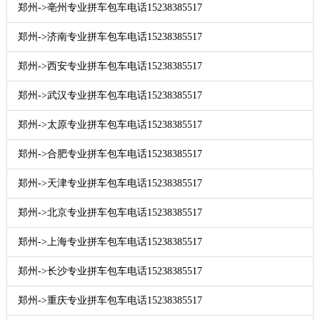
郑州->亳州专业拼车包车电话15238385517
郑州->济南专业拼车包车电话15238385517
郑州->西安专业拼车包车电话15238385517
郑州->武汉专业拼车包车电话15238385517
郑州->太原专业拼车包车电话15238385517
郑州->合肥专业拼车包车电话15238385517
郑州->天津专业拼车包车电话15238385517
郑州->北京专业拼车包车电话15238385517
郑州->上海专业拼车包车电话15238385517
郑州->长沙专业拼车包车电话15238385517
郑州->重庆专业拼车包车电话15238385517