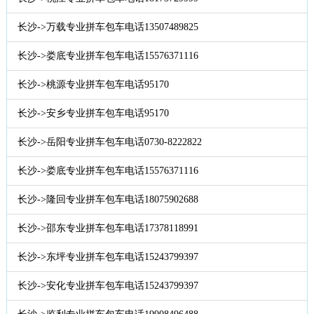
长沙->万载专业拼车包车电话13507489825
长沙->娄底专业拼车包车电话15576371116
长沙->桃源专业拼车包车电话95170
长沙->安乡专业拼车包车电话95170
长沙->岳阳专业拼车包车电话0730-8222822
长沙->娄底专业拼车包车电话15576371116
长沙->隆回专业拼车包车电话18075902688
长沙->邵东专业拼车包车电话17378118991
长沙->东坪专业拼车包车电话15243799397
长沙->安化专业拼车包车电话15243799397