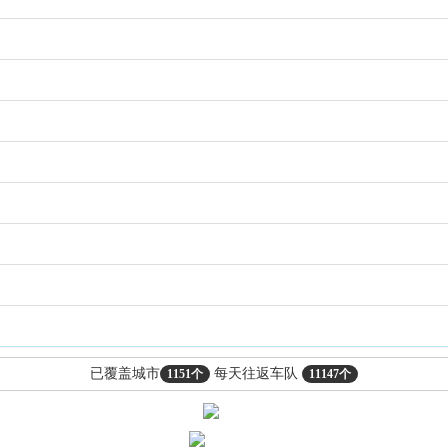
已覆盖城市
每天往返车队
1151个
11147个