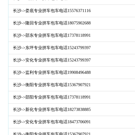
长沙->娄底专业拼车包车电话15576371116
长沙->隆回专业拼车包车电话18075902688
长沙->邵东专业拼车包车电话17378118991
长沙->东坪专业拼车包车电话15243799397
长沙->安化专业拼车包车电话15243799397
长沙->监利专业拼车包车电话19908496488
长沙->衡阳专业拼车包车电话15367907921
长沙->邵阳专业拼车包车电话17378118991
长沙->新化专业拼车包车电话18273838885
长沙->安化专业拼车包车电话18473706091
长沙->衡阳专业拼车包车电话15367907921