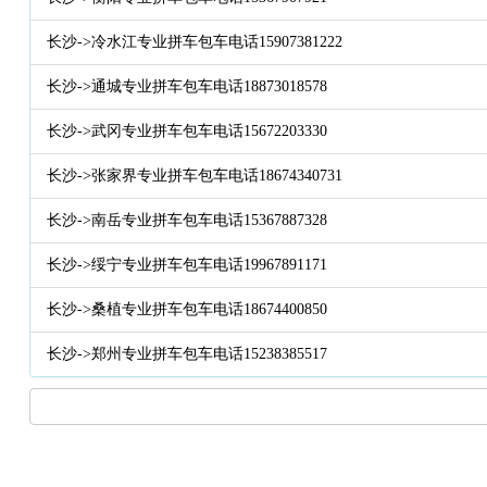
长沙->冷水江专业拼车包车电话15907381222
长沙->通城专业拼车包车电话18873018578
长沙->武冈专业拼车包车电话15672203330
长沙->张家界专业拼车包车电话18674340731
长沙->南岳专业拼车包车电话15367887328
长沙->绥宁专业拼车包车电话19967891171
长沙->桑植专业拼车包车电话18674400850
长沙->郑州专业拼车包车电话15238385517