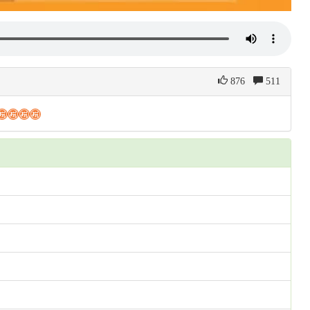
876
511