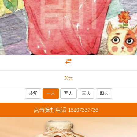
50元/人
50
元
带货
一人
两人
三人
四人
点击拨打电话 15207337733