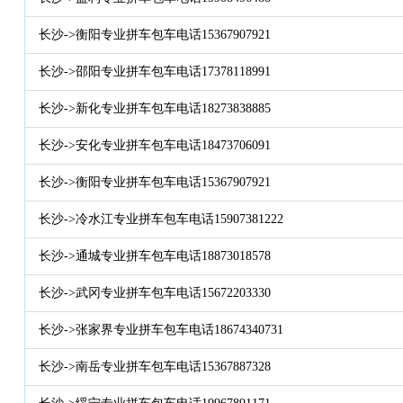
长沙->衡阳专业拼车包车电话15367907921
长沙->邵阳专业拼车包车电话17378118991
长沙->新化专业拼车包车电话18273838885
长沙->安化专业拼车包车电话18473706091
长沙->衡阳专业拼车包车电话15367907921
长沙->冷水江专业拼车包车电话15907381222
长沙->通城专业拼车包车电话18873018578
长沙->武冈专业拼车包车电话15672203330
长沙->张家界专业拼车包车电话18674340731
长沙->南岳专业拼车包车电话15367887328