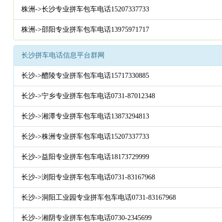
株洲->长沙专业拼车包车电话15207337733
株洲->邵阳专业拼车包车电话13975971717
长沙拼车电话信息平台群网
长沙->醴陵专业拼车包车电话15717330885
长沙->宁乡专业拼车包车电话0731-87012348
长沙->湘潭专业拼车包车电话13873294813
长沙->株洲专业拼车包车电话15207337733
长沙->益阳专业拼车包车电话18173729999
长沙->浏阳专业拼车包车电话0731-83167968
长沙->洞阳工业园专业拼车包车电话0731-83167968
长沙->湘阴专业拼车包车电话0730-2345699