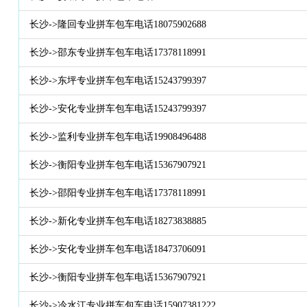
长沙->隆回专业拼车包车电话18075902688
长沙->邵东专业拼车包车电话17378118991
长沙->东坪专业拼车包车电话15243799397
长沙->安化专业拼车包车电话15243799397
长沙->监利专业拼车包车电话19908496488
长沙->衡阳专业拼车包车电话15367907921
长沙->邵阳专业拼车包车电话17378118991
长沙->新化专业拼车包车电话18273838885
长沙->安化专业拼车包车电话18473706091
长沙->衡阳专业拼车包车电话15367907921
长沙->冷水江专业拼车包车电话15907381222