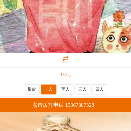
160元/人
160
元
带货
一人
两人
三人
四人
点击拨打电话 15367887328