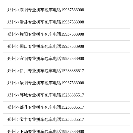
郑州->濮阳专业拼车包车电话19937533908
郑州->滑县专业拼车包车电话19937533908
郑州->舞阳专业拼车包车电话19937533908
郑州->周口专业拼车包车电话19937533908
郑州->宜阳专业拼车包车电话19937533908
郑州->伊川专业拼车包车电话15238385517
郑州->汝阳专业拼车包车电话19937533908
郑州->郸城专业拼车包车电话15238385517
郑州->郏县专业拼车包车电话15238385517
郑州->宝丰专业拼车包车电话15238385517
郑州->下汤专业拼车包车电话19937533908