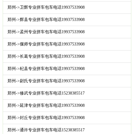
郑州->卫辉专业拼车包车电话19937533908
郑州->辉县专业拼车包车电话19937533908
郑州->孟州专业拼车包车电话19937533908
郑州->偃师专业拼车包车电话19937533908
郑州->长葛专业拼车包车电话19937533908
郑州->杞县专业拼车包车电话19937533908
郑州->尉氏专业拼车包车电话19937533908
郑州->修武专业拼车包车电话15238385517
郑州->延津专业拼车包车电话19937533908
郑州->封丘专业拼车包车电话19937533908
郑州->通许专业拼车包车电话15238385517