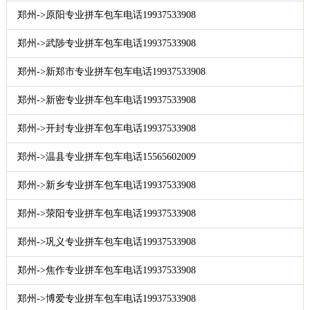
郑州->原阳专业拼车包车电话19937533908
郑州->武陟专业拼车包车电话19937533908
郑州->新郑市专业拼车包车电话19937533908
郑州->新密专业拼车包车电话19937533908
郑州->开封专业拼车包车电话19937533908
郑州->温县专业拼车包车电话15565602009
郑州->新乡专业拼车包车电话19937533908
郑州->荥阳专业拼车包车电话19937533908
郑州->巩义专业拼车包车电话19937533908
郑州->焦作专业拼车包车电话19937533908
郑州->博爱专业拼车包车电话19937533908