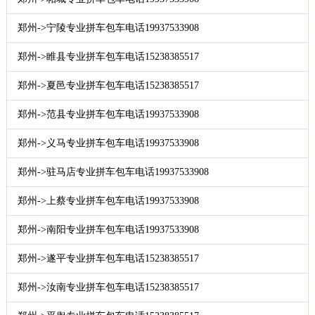
郑州->宁陵专业拼车包车电话19937533908
郑州->睢县专业拼车包车电话15238385517
郑州->夏邑专业拼车包车电话15238385517
郑州->范县专业拼车包车电话19937533908
郑州->义马专业拼车包车电话19937533908
郑州->驻马店专业拼车包车电话19937533908
郑州->上蔡专业拼车包车电话19937533908
郑州->南阳专业拼车包车电话19937533908
郑州->遂平专业拼车包车电话15238385517
郑州->汝南专业拼车包车电话15238385517