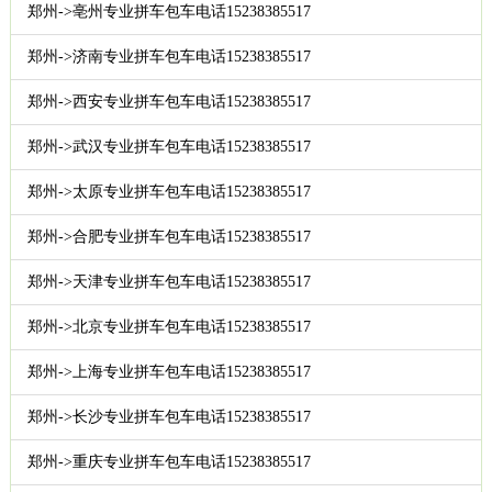
郑州->亳州专业拼车包车电话15238385517
郑州->济南专业拼车包车电话15238385517
郑州->西安专业拼车包车电话15238385517
郑州->武汉专业拼车包车电话15238385517
郑州->太原专业拼车包车电话15238385517
郑州->合肥专业拼车包车电话15238385517
郑州->天津专业拼车包车电话15238385517
郑州->北京专业拼车包车电话15238385517
郑州->上海专业拼车包车电话15238385517
郑州->长沙专业拼车包车电话15238385517
郑州->重庆专业拼车包车电话15238385517