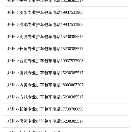
郑州->平舆专业拼车包车电话15238385517
郑州->泌阳专业拼车包车电话19937533908
郑州->渑池专业拼车包车电话19937533908
郑州->嵩县专业拼车包车电话15238385517
郑州->长垣专业拼车包车电话15238385517
郑州->台前专业拼车包车电话19937533908
郑州->虞城专业拼车包车电话15238385517
郑州->内黄专业拼车包车电话18003867207
郑州->方城专业拼车包车电话15238385517
郑州->长治专业拼车包车电话17739780096
郑州->唐河专业拼车包车电话15238385517