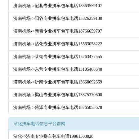
济南机场->冠县专业拼车包车电话18363559107
济南机场->阳谷专业拼车包车电话13326259130
济南机场->新泰专业拼车包车电话18766659797
济南机场->沾化专业拼车包车电话15563058222
济南机场->莱钢专业拼车包车电话15263477555
济南机场->东营专业拼车包车电话13105468648
济南机场->沂南专业拼车包车电话13668692669
济南机场->梁山专业拼车包车电话13375370600
济南机场->菏泽专业拼车包车电话18765053678
沾化拼车电话信息平台群网
沾化->济南专业拼车包车电话19961508828