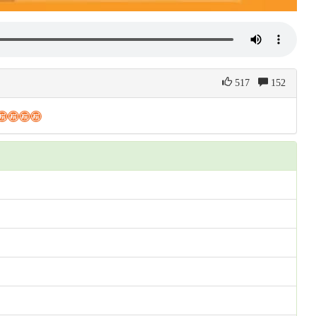
517
152