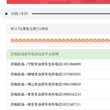
有517位乘客点赞152评价
济南机场拼车电话信息平台群网
济南机场->宁阳专业拼车包车电话13053868889
济南机场->聊城专业拼车包车电话15376859505
济南机场->博山专业拼车包车电话19961508828
济南机场->莱芜专业拼车包车电话19906342233
济南机场->泰安专业拼车包车电话18325487111