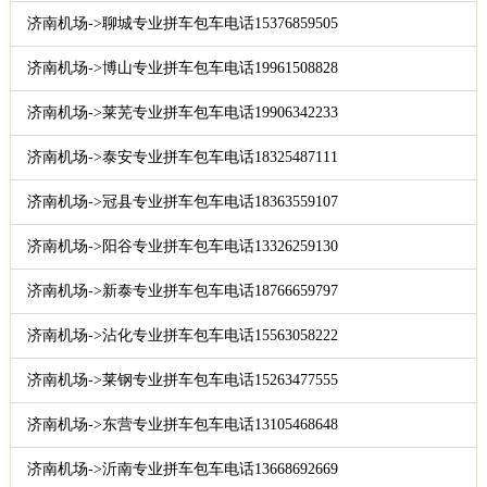
济南机场->聊城专业拼车包车电话15376859505
济南机场->博山专业拼车包车电话19961508828
济南机场->莱芜专业拼车包车电话19906342233
济南机场->泰安专业拼车包车电话18325487111
济南机场->冠县专业拼车包车电话18363559107
济南机场->阳谷专业拼车包车电话13326259130
济南机场->新泰专业拼车包车电话18766659797
济南机场->沾化专业拼车包车电话15563058222
济南机场->莱钢专业拼车包车电话15263477555
济南机场->东营专业拼车包车电话13105468648
济南机场->沂南专业拼车包车电话13668692669