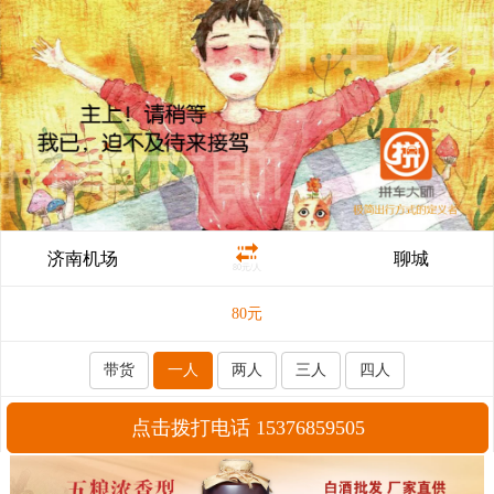
济南机场
聊城
80元/人
80
元
带货
一人
两人
三人
四人
点击拨打电话 15376859505