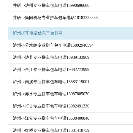
井研->泸州专业拼车包车电话18990696680
井研->简阳机场专业拼车包车电话18183335558
泸州拼车电话信息平台群网
泸州->分水岭专业拼车包车电话15892946594
泸州->泸县专业拼车包车电话18989133969
泸州->合江专业拼车包车电话19382773999
泸州->南溪专业拼车包车电话15583119001
泸州->赤水专业拼车包车电话13087885070
泸州->打古专业拼车包车电话13982491330
泸州->江安专业拼车包车电话15508400840
泸州->红桥专业拼车包车电话17381410759