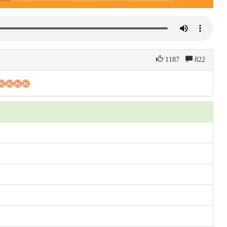
1187
822