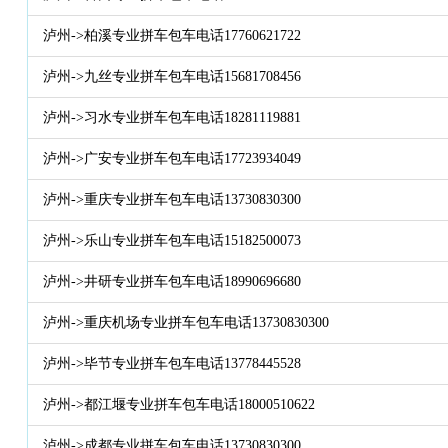
泸州->柏溪专业拼车包车电话17760621722
泸州->九丝专业拼车包车电话15681708456
泸州->习水专业拼车包车电话18281119881
泸州->广安专业拼车包车电话17723934049
泸州->重庆专业拼车包车电话13730830300
泸州->乐山专业拼车包车电话15182500073
泸州->井研专业拼车包车电话18990696680
泸州->重庆机场专业拼车包车电话13730830300
泸州->毕节专业拼车包车电话13778445528
泸州->都江堰专业拼车包车电话18000510622
泸州->成都专业拼车包车电话13730830300