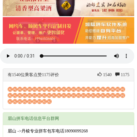
有1540位乘客点赞1175评价
1540
1175
眉山拼车电话信息平台群网
眉山 ->丹棱专业拼车包车电话18090099268