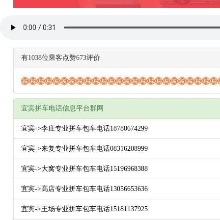
有1038位乘客点赞673评价
宜宾拼车电话信息平台群网
宜宾->李庄专业拼车包车电话18780674299
宜宾->来复专业拼车包车电话08316208999
宜宾->大窝专业拼车包车电话15196968388
宜宾->高店专业拼车包车电话13056653636
宜宾->王场专业拼车包车电话15181137925