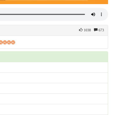
1038
673