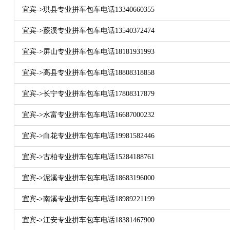
宜宾->珙县专业拼车包车电话13340660355
宜宾->蕨溪专业拼车包车电话13540372474
宜宾->屏山专业拼车包车电话18181931993
宜宾->高县专业拼车包车电话18808318858
宜宾->长宁专业拼车包车电话17808317879
宜宾->水富专业拼车包车电话16687000232
宜宾->白花专业拼车包车电话19981582446
宜宾->古柏专业拼车包车电话15284188761
宜宾->泥溪专业拼车包车电话18683196000
宜宾->南溪专业拼车包车电话18989221199
宜宾->江安专业拼车包车电话18381467900