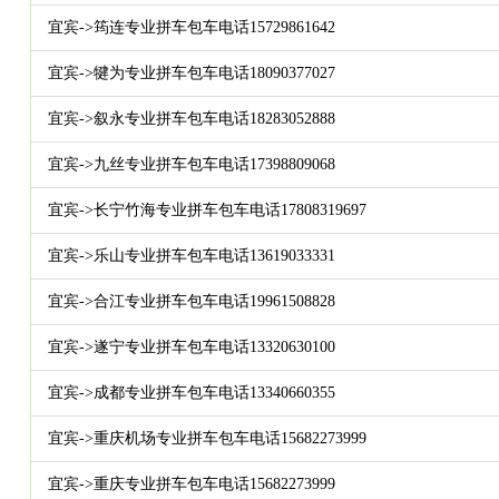
宜宾->筠连专业拼车包车电话15729861642
宜宾->犍为专业拼车包车电话18090377027
宜宾->叙永专业拼车包车电话18283052888
宜宾->九丝专业拼车包车电话17398809068
宜宾->长宁竹海专业拼车包车电话17808319697
宜宾->乐山专业拼车包车电话13619033331
宜宾->合江专业拼车包车电话19961508828
宜宾->遂宁专业拼车包车电话13320630100
宜宾->成都专业拼车包车电话13340660355
宜宾->重庆机场专业拼车包车电话15682273999
宜宾->重庆专业拼车包车电话15682273999