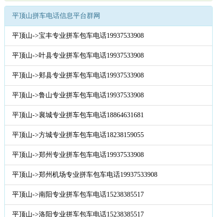
平顶山拼车电话信息平台群网
平顶山->宝丰专业拼车包车电话19937533908
平顶山->叶县专业拼车包车电话19937533908
平顶山->郏县专业拼车包车电话19937533908
平顶山->鲁山专业拼车包车电话19937533908
平顶山->襄城专业拼车包车电话18864631681
平顶山->方城专业拼车包车电话18238159055
平顶山->郑州专业拼车包车电话19937533908
平顶山->郑州机场专业拼车包车电话19937533908
平顶山->南阳专业拼车包车电话15238385517
平顶山->洛阳专业拼车包车电话15238385517