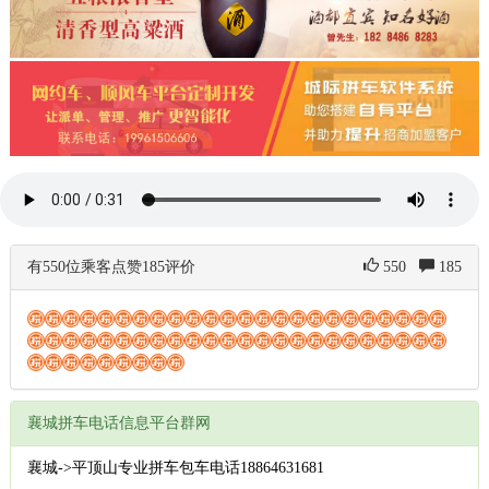
有550位乘客点赞185评价
550
185
襄城拼车电话信息平台群网
襄城->平顶山专业拼车包车电话18864631681