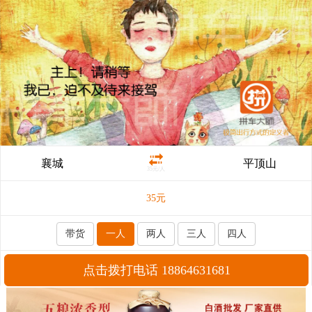
襄城
平顶山
35元/人
35
元
带货
一人
两人
三人
四人
点击拨打电话 18864631681