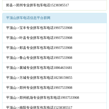
郏县->郑州专业拼车包车电话15238385517
平顶山拼车电话信息平台群网
平顶山->宝丰专业拼车包车电话19937533908
平顶山->叶县专业拼车包车电话19937533908
平顶山->郏县专业拼车包车电话19937533908
平顶山->鲁山专业拼车包车电话19937533908
平顶山->襄城专业拼车包车电话18864631681
平顶山->方城专业拼车包车电话18238159055
平顶山->郑州专业拼车包车电话19937533908
平顶山->郑州机场专业拼车包车电话19937533908
平顶山->南阳专业拼车包车电话15238385517