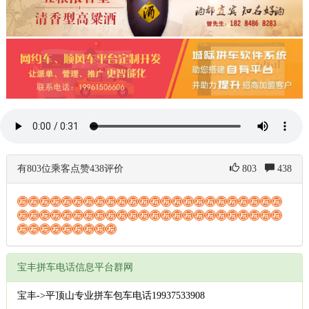
有803位乘客点赞438评价
803
438
宝丰拼车电话信息平台群网
宝丰->平顶山专业拼车包车电话19937533908