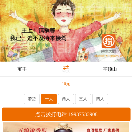
宝丰
平顶山
10元/人
10
元
带货
一人
两人
三人
四人
点击拨打电话 19937533908