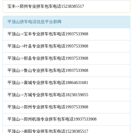
宝丰->郑州专业拼车包车电话15238385517
平顶山拼车电话信息平台群网
平顶山->宝丰专业拼车包车电话19937533908
平顶山->叶县专业拼车包车电话19937533908
平顶山->郏县专业拼车包车电话19937533908
平顶山->鲁山专业拼车包车电话19937533908
平顶山->襄城专业拼车包车电话18864631681
平顶山->方城专业拼车包车电话18238159055
平顶山->郑州专业拼车包车电话19937533908
平顶山->郑州机场专业拼车包车电话19937533908
平顶山->南阳专业拼车包车电话15238385517