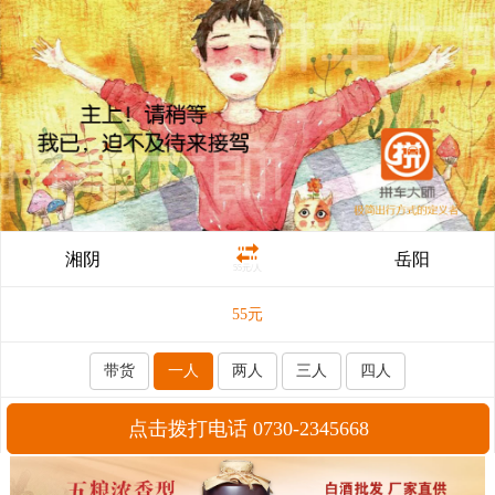
湘阴
岳阳
55元/人
55
元
带货
一人
两人
三人
四人
点击拨打电话 0730-2345668