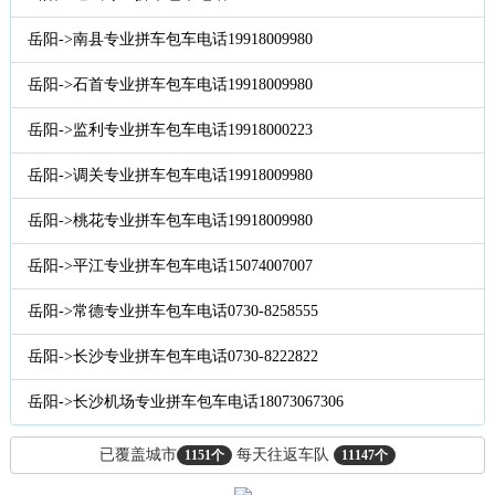
岳阳->南县专业拼车包车电话19918009980
岳阳->石首专业拼车包车电话19918009980
岳阳->监利专业拼车包车电话19918000223
岳阳->调关专业拼车包车电话19918009980
岳阳->桃花专业拼车包车电话19918009980
岳阳->平江专业拼车包车电话15074007007
岳阳->常德专业拼车包车电话0730-8258555
岳阳->长沙专业拼车包车电话0730-8222822
岳阳->长沙机场专业拼车包车电话18073067306
已覆盖城市
每天往返车队
1151个
11147个