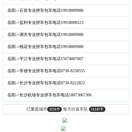
岳阳->石首专业拼车包车电话19918009980
岳阳->监利专业拼车包车电话19918000223
岳阳->调关专业拼车包车电话19918009980
岳阳->桃花专业拼车包车电话19918009980
岳阳->平江专业拼车包车电话15074007007
岳阳->常德专业拼车包车电话0730-8258555
岳阳->长沙专业拼车包车电话0730-8222822
岳阳->长沙机场专业拼车包车电话18073067306
已覆盖城市
每天往返车队
1151个
11147个