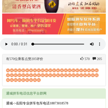
有570位乘客点赞205评价
570
205
通城拼车电话信息平台群网
通城->岳阳专业拼车包车电话18873018578