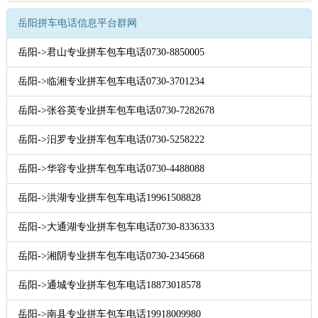
岳阳拼车电话信息平台群网
岳阳->君山专业拼车包车电话0730-8850005
岳阳->临湘专业拼车包车电话0730-3701234
岳阳->张谷英专业拼车包车电话0730-7282678
岳阳->汨罗专业拼车包车电话0730-5258222
岳阳->华容专业拼车包车电话0730-4488088
岳阳->洪湖专业拼车包车电话19961508828
岳阳->大通湖专业拼车包车电话0730-8336333
岳阳->湘阴专业拼车包车电话0730-2345668
岳阳->通城专业拼车包车电话18873018578
岳阳->南县专业拼车包车电话19918009980