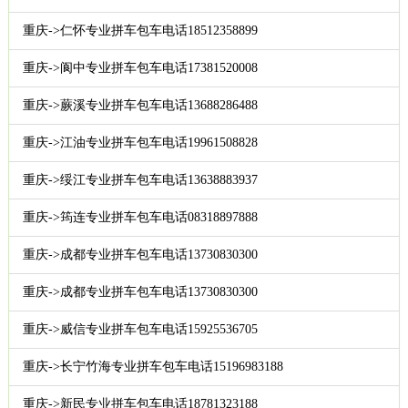
重庆->仁怀专业拼车包车电话18512358899
重庆->阆中专业拼车包车电话17381520008
重庆->蕨溪专业拼车包车电话13688286488
重庆->江油专业拼车包车电话19961508828
重庆->绥江专业拼车包车电话13638883937
重庆->筠连专业拼车包车电话08318897888
重庆->成都专业拼车包车电话13730830300
重庆->成都专业拼车包车电话13730830300
重庆->威信专业拼车包车电话15925536705
重庆->长宁竹海专业拼车包车电话15196983188
重庆->新民专业拼车包车电话18781323188