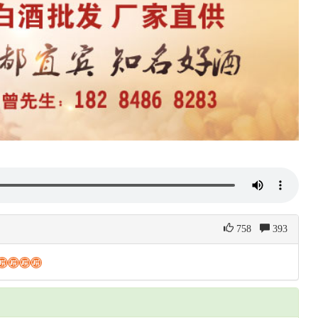
758
393