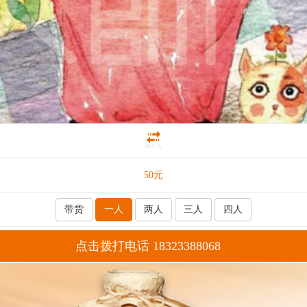
50元/人
50
元
带货
一人
两人
三人
四人
点击拨打电话 18323388068