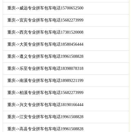
重庆->威远专业拼车包车电话15700652500
重庆->宜宾专业拼车包车电话15682273999
重庆->西充专业拼车包车电话17381520008
重庆->大英专业拼车包车电话18580456444
重庆->遵义专业拼车包车电话19961508828
重庆->乐至专业拼车包车电话18398078318
重庆->南溪专业拼车包车电话18989221199
重庆->柏溪专业拼车包车电话15682273999
重庆->兴文专业拼车包车电话18190166444
重庆->江安专业拼车包车电话19961508828
重庆->高县专业拼车包车电话19961508828