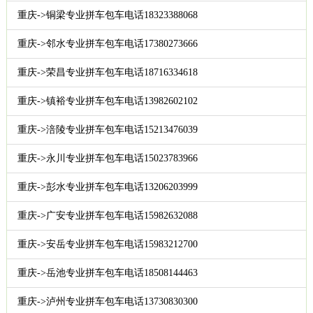
重庆->铜梁专业拼车包车电话18323388068
重庆->邻水专业拼车包车电话17380273666
重庆->荣昌专业拼车包车电话18716334618
重庆->镇裕专业拼车包车电话13982602102
重庆->涪陵专业拼车包车电话15213476039
重庆->永川专业拼车包车电话15023783966
重庆->彭水专业拼车包车电话13206203999
重庆->广安专业拼车包车电话15982632088
重庆->安岳专业拼车包车电话15983212700
重庆->岳池专业拼车包车电话18508144463
重庆->泸州专业拼车包车电话13730830300