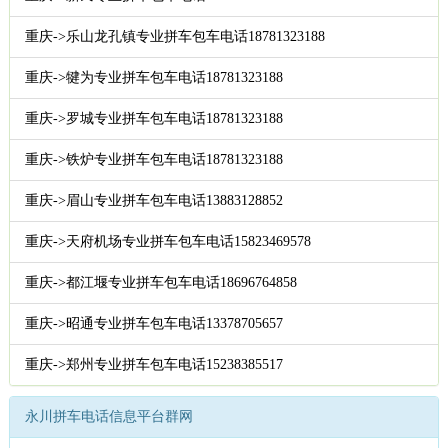
重庆->乐山龙孔镇专业拼车包车电话18781323188
重庆->犍为专业拼车包车电话18781323188
重庆->罗城专业拼车包车电话18781323188
重庆->铁炉专业拼车包车电话18781323188
重庆->眉山专业拼车包车电话13883128852
重庆->天府机场专业拼车包车电话15823469578
重庆->都江堰专业拼车包车电话18696764858
重庆->昭通专业拼车包车电话13378705657
重庆->郑州专业拼车包车电话15238385517
永川拼车电话信息平台群网