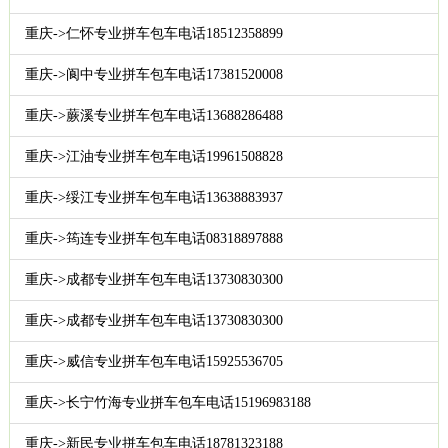
重庆->仁怀专业拼车包车电话18512358899
重庆->阆中专业拼车包车电话17381520008
重庆->蕨溪专业拼车包车电话13688286488
重庆->江油专业拼车包车电话19961508828
重庆->绥江专业拼车包车电话13638883937
重庆->筠连专业拼车包车电话08318897888
重庆->成都专业拼车包车电话13730830300
重庆->成都专业拼车包车电话13730830300
重庆->威信专业拼车包车电话15925536705
重庆->长宁竹海专业拼车包车电话15196983188
重庆->新民专业拼车包车电话18781323188