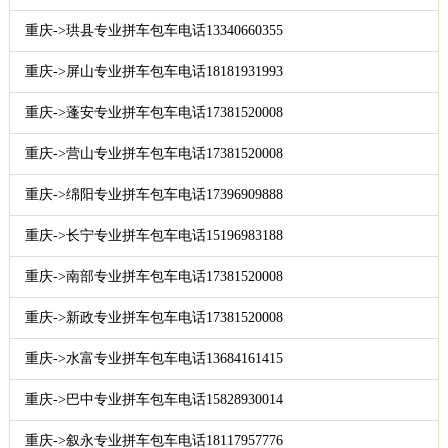
重庆->珙县专业拼车包车电话13340660355
重庆->屏山专业拼车包车电话18181931993
重庆->蓬安专业拼车包车电话17381520008
重庆->营山专业拼车包车电话17381520008
重庆->绵阳专业拼车包车电话17396909888
重庆->长宁专业拼车包车电话15196983188
重庆->南部专业拼车包车电话17381520008
重庆->新政专业拼车包车电话17381520008
重庆->水富专业拼车包车电话13684161415
重庆->巴中专业拼车包车电话15828930014
重庆->叙永专业拼车包车电话18117957776