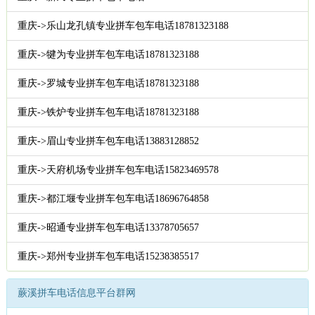
重庆->乐山龙孔镇专业拼车包车电话18781323188
重庆->犍为专业拼车包车电话18781323188
重庆->罗城专业拼车包车电话18781323188
重庆->铁炉专业拼车包车电话18781323188
重庆->眉山专业拼车包车电话13883128852
重庆->天府机场专业拼车包车电话15823469578
重庆->都江堰专业拼车包车电话18696764858
重庆->昭通专业拼车包车电话13378705657
重庆->郑州专业拼车包车电话15238385517
蕨溪拼车电话信息平台群网