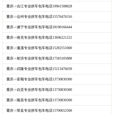
重庆->合江专业拼车包车电话19961508828
重庆->达州专业拼车包车电话15576476316
重庆->遂宁专业拼车包车电话18190166444
重庆->南充专业拼车包车电话13696221222
重庆->蓬溪专业拼车包车电话15282551000
重庆->射洪专业拼车包车电话17583105888
重庆->武隆专业拼车包车电话15213476039
重庆->富顺专业拼车包车电话13730830300
重庆->自贡专业拼车包车电话13730830300
重庆->隆昌专业拼车包车电话13730830300
重庆->荣县专业拼车包车电话15700652500