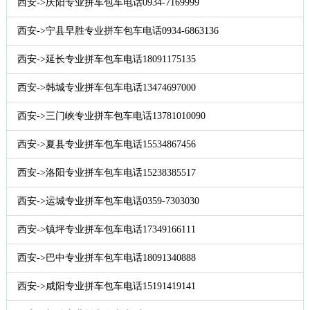
西安->庆阳专业拼车包车电话0934-7169999
西安->宁县早胜专业拼车包车电话0934-6863136
西安->延长专业拼车包车电话18091175135
西安->韩城专业拼车包车电话13474697000
西安->三门峡专业拼车包车电话13781010090
西安->夏县专业拼车包车电话15534867456
西安->洛阳专业拼车包车电话15238385517
西安->运城专业拼车包车电话0359-7303030
西安->镇坪专业拼车包车电话17349166111
西安->巴中专业拼车包车电话18091340888
西安->咸阳专业拼车包车电话15191419141