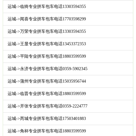
运城->临猗专业拼车包车电话13303594355
运城->闻喜专业拼车包车电话17703598299
运城->万荣专业拼车包车电话13303594355
运城->王显专业拼车包车电话13453372353
运城->平陆专业拼车包车电话18803599599
运城->永济专业拼车包车电话0359-5902345
运城->蒲州专业拼车包车电话15035956744
运城->临晋专业拼车包车电话18803599599
运城->开张专业拼车包车电话0359-2224777
运城->芮城专业拼车包车电话17503401883
运城->角杯专业拼车包车电话18803599599