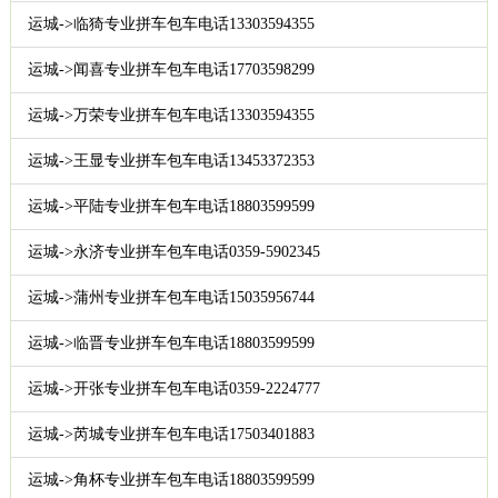
运城->临猗专业拼车包车电话13303594355
运城->闻喜专业拼车包车电话17703598299
运城->万荣专业拼车包车电话13303594355
运城->王显专业拼车包车电话13453372353
运城->平陆专业拼车包车电话18803599599
运城->永济专业拼车包车电话0359-5902345
运城->蒲州专业拼车包车电话15035956744
运城->临晋专业拼车包车电话18803599599
运城->开张专业拼车包车电话0359-2224777
运城->芮城专业拼车包车电话17503401883
运城->角杯专业拼车包车电话18803599599