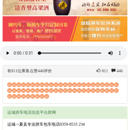
有811位乘客点赞446评价
811
446
运城拼车电话信息平台群网
运城->夏县专业拼车包车电话0359-8533 234